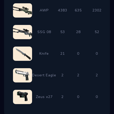
AWP
4383
635
2302
96
SSG 08
53
28
52
18
Knife
21
0
0
0
Desert Eagle
2
2
2
1
Zeus x27
2
0
0
0