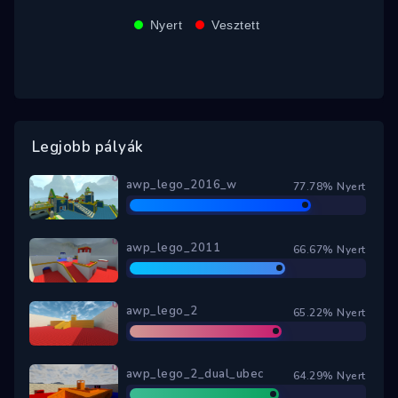
Nyert
Vesztett
Legjobb pályák
awp_lego_2016_w
77.78% Nyert
awp_lego_2011
66.67% Nyert
awp_lego_2
65.22% Nyert
awp_lego_2_dual_ubec
64.29% Nyert