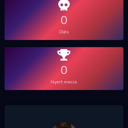
Jelentkezés
0
Discord
Ölés
Steam
Facebook
TikTok
0
Nyert meccs