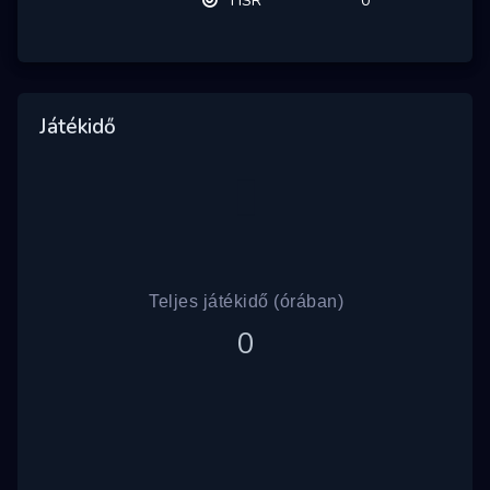
HSR
0
Játékidő
Teljes játékidő (órában)
0