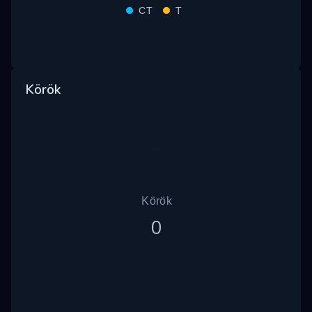
CT
T
Körök
Körök
0