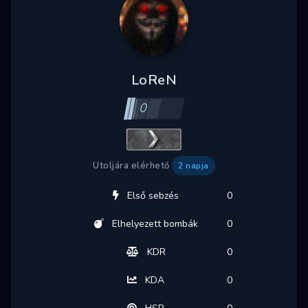
LoReN
0
Utoljára elérhető
2 napja
Első sebzés
0
Elhelyezett bombák
0
KDR
0
KDA
0