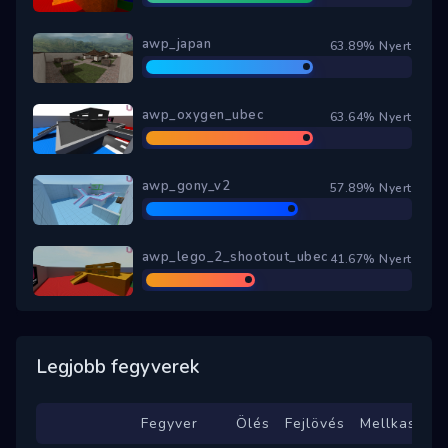
awp_japan
63.89% Nyert
awp_oxygen_ubec
63.64% Nyert
awp_gony_v2
57.89% Nyert
awp_lego_2_shootout_ubec
41.67% Nyert
Legjobb fegyverek
Fegyver
Ölés
Fejlövés
Mellkas
Has