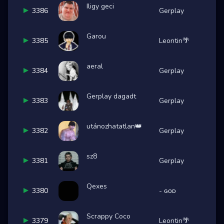
WS rendszer
Iligy geci
3386
Gerplay
Statisztikák
Garou
3385
Leontin🌴
Bejelentkezés
aeral
3384
Gerplay
Szabályzat
Jelentkezés
Gerplay dagadt
3383
Gerplay
Discord
utánozhatatlan👑
3382
Gerplay
Steam
sz8
3381
Gerplay
Facebook
Qexes
TikTok
3380
- ɢᴏᴅ
Scrappy Coco
3379
Leontin🌴