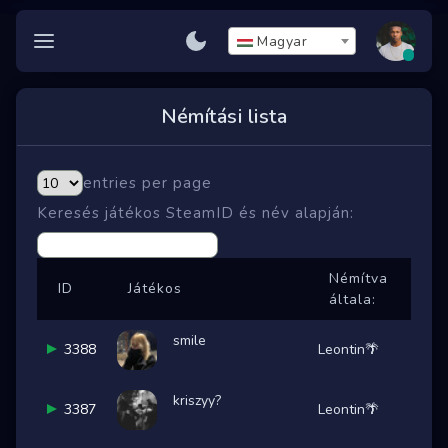
BEC
Magyar
Némítási lista
entries per page
Kezelőfelület
Keresés játékos SteamID és név alapján:
Szerver
Kitiltások
Némítva
ID
Játékos
általa:
Némítások
smile
3388
Leontin🌴
Feloldási kér...
kriszyy?
3387
Leontin🌴
Játékos jelentése